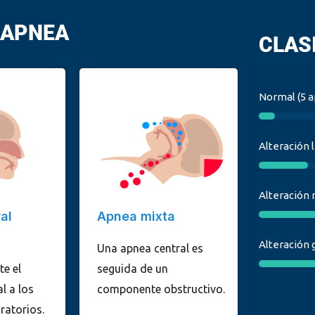
 APNEA
CLAS
Normal (5 
5
%
Alteración 
15
%
Alteración
al
Apnea mixta
Alteración 
Una apnea central es
te el
seguida de un
l a los
componente obstructivo.
ratorios.