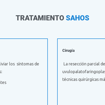
TRATAMIENTO
SAHOS
Cirugía
iviar los síntomas de
La resección parcial de
s:
uvulopalatofaringoplas
técnicas quirúrgicas m
ntes