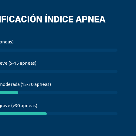
IFICACIÓN ÍNDICE APNEA
apneas)
leve (5-15 apneas)
 moderada (15-30 apneas)
30
%
grave (>30 apneas)
50
%