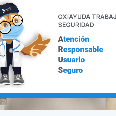
OXIAYUDA TRABAJ
SEGURIDAD
A
tención
R
esponsable
U
suario
S
eguro