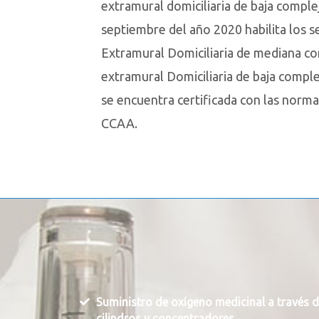
extramural domiciliaria de baja comple
septiembre del año 2020 habilita los s
Extramural Domiciliaria de mediana co
extramural Domiciliaria de baja complej
se encuentra certificada con las norm
CCAA.
Suministro de oxígeno medicinal a través 
cilindros y concentradores.