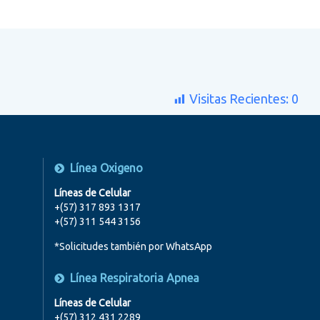
Visitas Recientes:
0
Línea Oxigeno
Líneas de Celular
+(57) 317 893 1317
+(57) 311 544 3156
*Solicitudes también por WhatsApp
Línea Respiratoria Apnea
Líneas de Celular
+(57) 312 431 2289