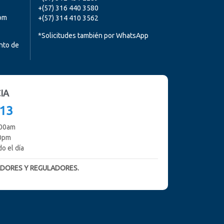
+(57) 316 440 3580
0pm
+(57) 314 410 3562
*Solicitudes también por WhatsApp
nto de
IA
713
:00am
00pm
o el día
DORES Y REGULADORES.