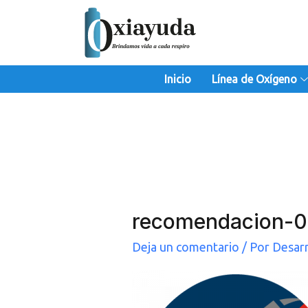
Ir
al
contenido
Inicio
Línea de Oxígeno
recomendacion-
Deja un comentario
/ Por
Desar