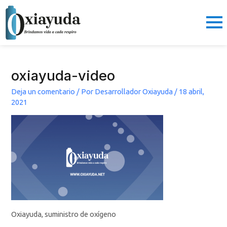
Ir
al
contenido
oxiayuda-video
Deja un comentario
/ Por
Desarrollador Oxiayuda
/
18 abril,
2021
Oxiayuda, suministro de oxígeno